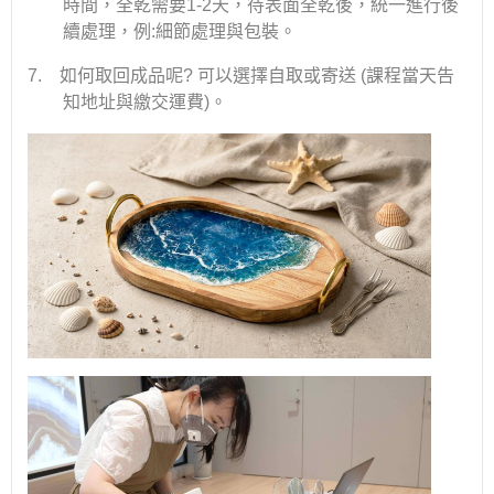
時間，全乾需要
1-2
天，待表面全乾後，統一進行後
續處理，例
:
細節處理與包裝。
7.
如何取回成品呢
?
可以選擇自取或寄送
(
課程當天告
知地址與繳交運費
)
。