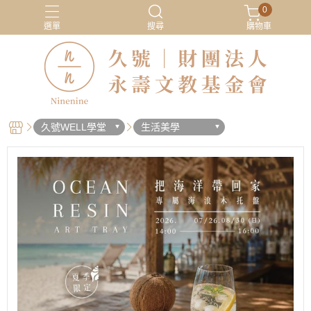
0
選單
搜尋
購物車
久號WELL學堂
生活美學