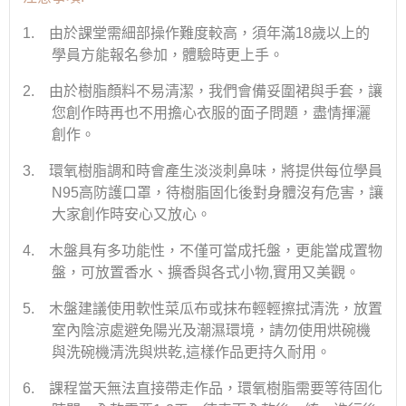
1.
由於課堂需細部操作難度較高，須年滿
18
歲以上的
學員方能報名參加，體驗時更上手。
2.
由於樹脂顏料不易清潔，我們會備妥圍裙與手套，讓
您創作時再也不用擔心衣服的面子問題，盡情揮灑
創作。
3.
環氧樹脂調和時會產生淡淡刺鼻味，將提供每位學員
N95
高防護口罩，待樹脂固化後對身體沒有危害，讓
大家創作時安心又放心。
4.
木盤具有多功能性，不僅可當成托盤，更能當成置物
盤，可放置香水、擴香與各式小物
,
實用又美觀。
5.
木盤建議使用軟性菜瓜布或抹布輕輕擦拭清洗，放置
室內陰涼處避免陽光及潮濕環境，請勿使用烘碗機
與洗碗機清洗與烘乾
,
這樣作品更持久耐用。
6.
課程當天無法直接帶走作品，環氧樹脂需要等待固化