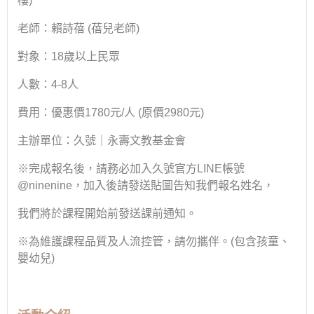
樓
)
老師：賴詩蓓
(
蓓兒老師
)
對象：
18
歲以上民眾
人數：
4-8
人
費用：優惠價
1780
元
/
人
(
原價
2980
元
)
主辦單位：久號｜永壽文教基金會
※完成報名後，請務必加入久號官方
LINE
帳號
@ninenine
，加入後請發送貼圖告知我們報名姓名，
我們將於課程開始前發送課前通知。
※為維護課程品質及人流控管，請勿攜伴。
(
包含孩童、
嬰幼兒
)